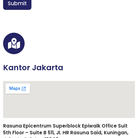
n
Submit
a
*
n
Kantor Jakarta
Rasuna Epicentrum Superblock Epiwalk Office Suit
5th Floor – Suite B 511, Jl. HR Rasuna Said, Kuningan,