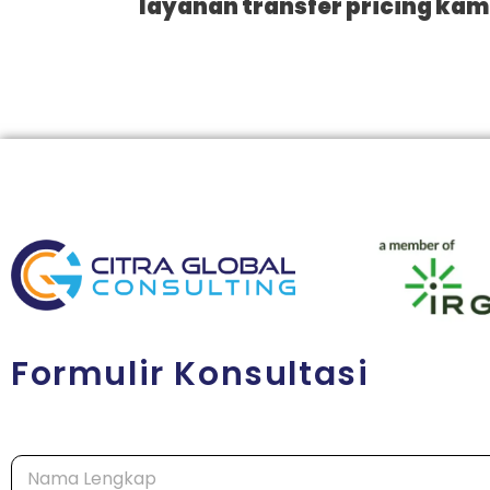
layanan transfer pricing kam
Formulir Konsultasi
N
a