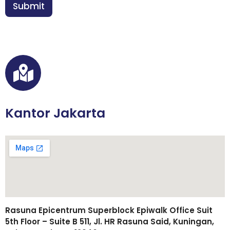
n
Submit
n
*
E
m
a
i
l
Kantor Jakarta
Rasuna Epicentrum Superblock Epiwalk Office Suit
5th Floor – Suite B 511, Jl. HR Rasuna Said, Kuningan,