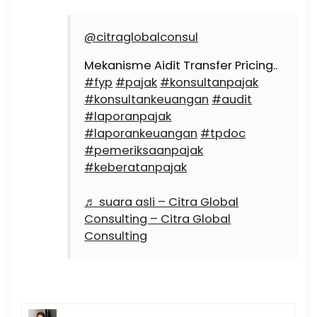
@citraglobalconsul
Mekanisme Aidit Transfer Pricing..
#fyp
#pajak
#konsultanpajak
#konsultankeuangan
#audit
#laporanpajak
#laporankeuangan
#tpdoc
#pemeriksaanpajak
#keberatanpajak
♬ suara asli – Citra Global
Consulting – Citra Global
Consulting