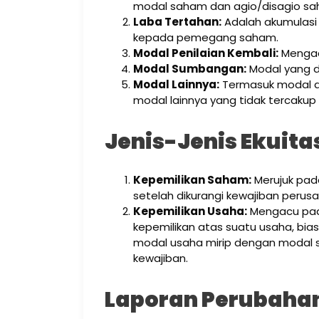
modal saham dan agio/disagio sa
Laba Tertahan:
Adalah akumulasi 
kepada pemegang saham.
Modal Penilaian Kembali:
Mengacu
Modal Sumbangan:
Modal yang di
Modal Lainnya:
Termasuk modal d
modal lainnya yang tidak tercakup
Jenis-Jenis Ekuita
Kepemilikan Saham:
Merujuk pada
setelah dikurangi kewajiban perus
Kepemilikan Usaha:
Mengacu pada
kepemilikan atas suatu usaha, bias
modal usaha mirip dengan modal sa
kewajiban.
Laporan Perubahan