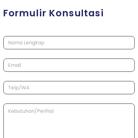
Formulir Konsultasi
N
a
m
a
*
E
*
E
m
m
a
a
i
i
T
l
l
e
*
N
l
a
p
m
K
/
a
e
W
b
A
u
*
t
u