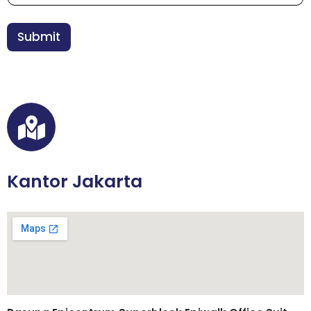
h
a
n
Submit
*
Kantor Jakarta