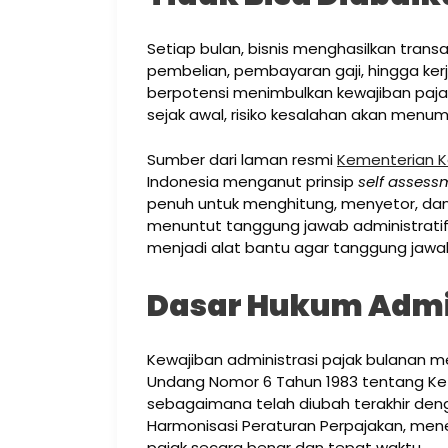
Setiap bulan, bisnis menghasilkan transa
pembelian, pembayaran gaji, hingga ke
berpotensi menimbulkan kewajiban pajak.
sejak awal, risiko kesalahan akan menum
Sumber dari laman resmi
Kementerian 
Indonesia menganut prinsip
self assess
penuh untuk menghitung, menyetor, dan 
menuntut tanggung jawab administratif y
menjadi alat bantu agar tanggung jawab 
Dasar Hukum Admin
Kewajiban administrasi pajak bulanan m
Undang Nomor 6 Tahun 1983 tentang Ke
sebagaimana telah diubah terakhir de
Harmonisasi Peraturan Perpajakan, me
pajak secara benar dan tepat waktu.