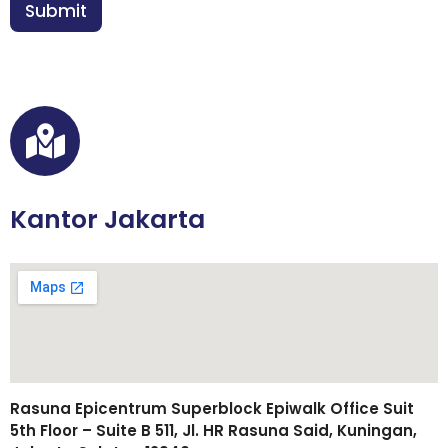
n
Submit
*
Kantor Jakarta
Rasuna Epicentrum Superblock Epiwalk Office Suit
5th Floor – Suite B 511, Jl. HR Rasuna Said, Kuningan,