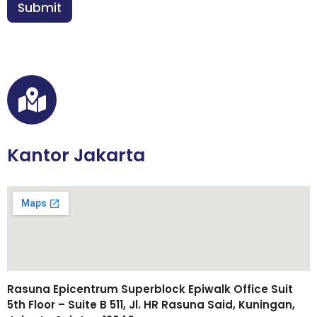
n
Submit
t
*
u
h
a
n
Kantor Jakarta
Rasuna Epicentrum Superblock Epiwalk Office Suit
5th Floor – Suite B 511, Jl. HR Rasuna Said, Kuningan,