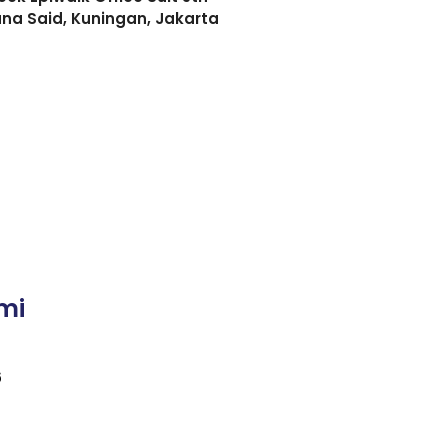
asuna Said, Kuningan, Jakarta
mi
6