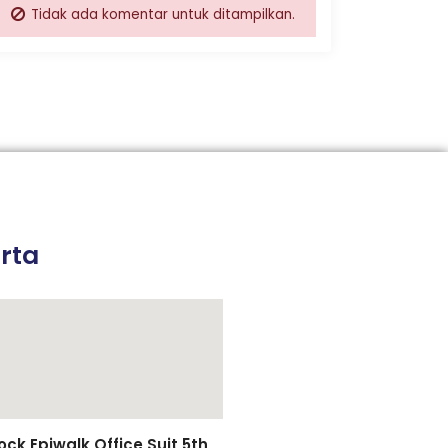
Tidak ada komentar untuk ditampilkan.
rta
k Epiwalk Office Suit 5th