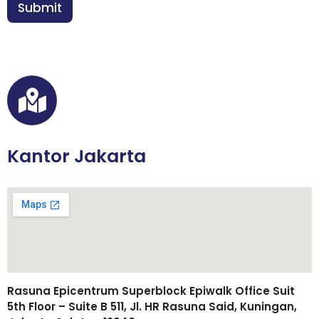
n
Submit
i
*
l
Kantor Jakarta
Rasuna Epicentrum Superblock Epiwalk Office Suit
5th Floor – Suite B 511, Jl. HR Rasuna Said, Kuningan,