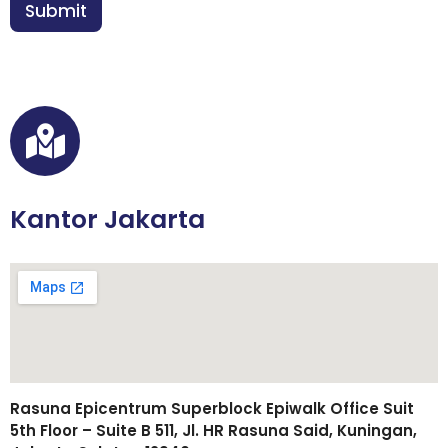
n
Submit
*
Kantor Jakarta
Rasuna Epicentrum Superblock Epiwalk Office Suit
5th Floor – Suite B 511, Jl. HR Rasuna Said, Kuningan,