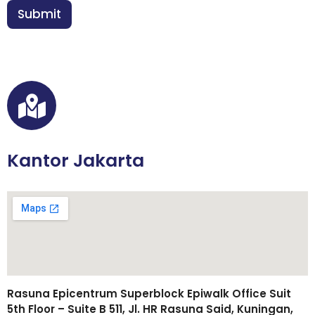
n
Submit
*
Kantor Jakarta
Rasuna Epicentrum Superblock Epiwalk Office Suit
5th Floor – Suite B 511, Jl. HR Rasuna Said, Kuningan,