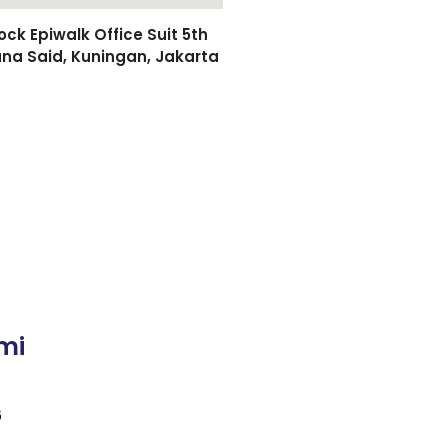
k Epiwalk Office Suit 5th
asuna Said, Kuningan, Jakarta
mi
6