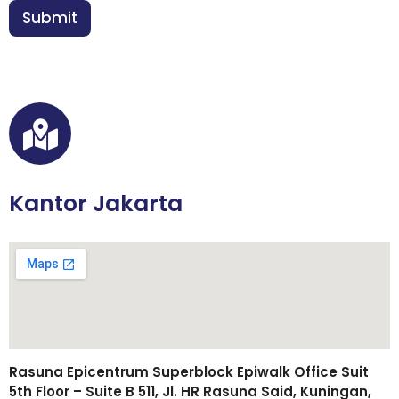
n
Submit
*
Kantor Jakarta
Rasuna Epicentrum Superblock Epiwalk Office Suit
5th Floor – Suite B 511, Jl. HR Rasuna Said, Kuningan,