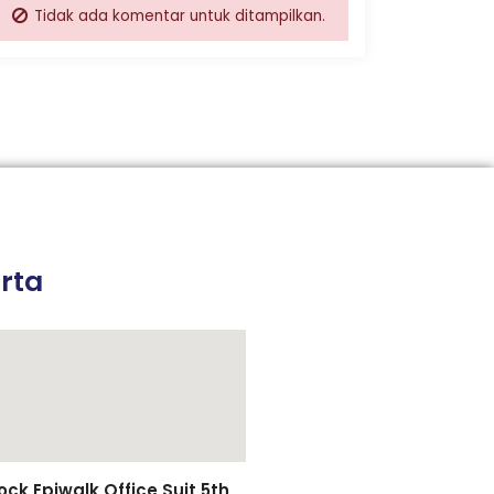
Tidak ada komentar untuk ditampilkan.
rta
k Epiwalk Office Suit 5th