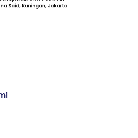
asuna Said, Kuningan, Jakarta
mi
6