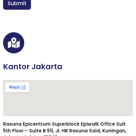
n
Submit
*
Kantor Jakarta
Rasuna Epicentrum Superblock Epiwalk Office Suit
5th Floor – Suite B 511, Jl. HR Rasuna Said, Kuningan,