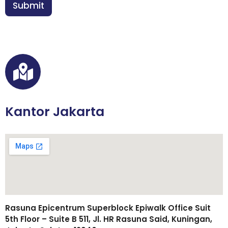
n
Submit
*
Kantor Jakarta
Rasuna Epicentrum Superblock Epiwalk Office Suit
5th Floor – Suite B 511, Jl. HR Rasuna Said, Kuningan,