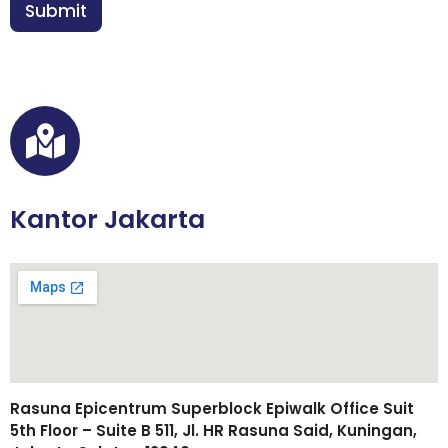
n
Submit
*
*
T
e
l
p
/
W
A
Kantor Jakarta
Rasuna Epicentrum Superblock Epiwalk Office Suit
5th Floor – Suite B 511, Jl. HR Rasuna Said, Kuningan,